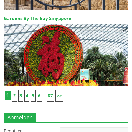
Gardens By The Bay Singapore
1
2
3
4
5
6
87
>>
...
Anmelden
Benutzer