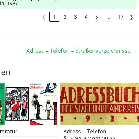
in, 1987
❮
1
2
3
4
5
17
❯
…
Adress – Telefon – Straßenverzeichnisse
→
len
teratur
Adress – Telefon –
Straßenverzeichnisse