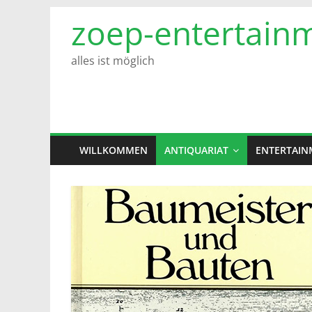
Zum
zoep-entertain
Inhalt
springen
alles ist möglich
WILLKOMMEN
ANTIQUARIAT
ENTERTAIN