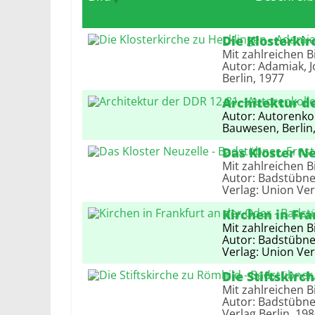
Bild
Be
Die Klosterki
Mit zahlreichen Bi
Autor: Adamiak, J
Berlin, 1977
Architektur d
Autor: Autorenkol
Bauwesen, Berlin
Das Kloster N
Mit zahlreichen Bi
Autor: Badstübner
Verlag: Union Ver
Kirchen in Fra
Mit zahlreichen Bi
Autor: Badstübner
Verlag: Union Ver
Die Stiftskirc
Mit zahlreichen Bi
Autor: Badstübner
Verlag Berlin, 19