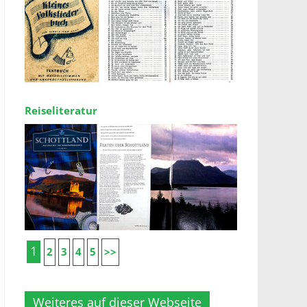
Reiseliteratur
1
2
3
4
5
>>
Weiteres auf dieser Webseite