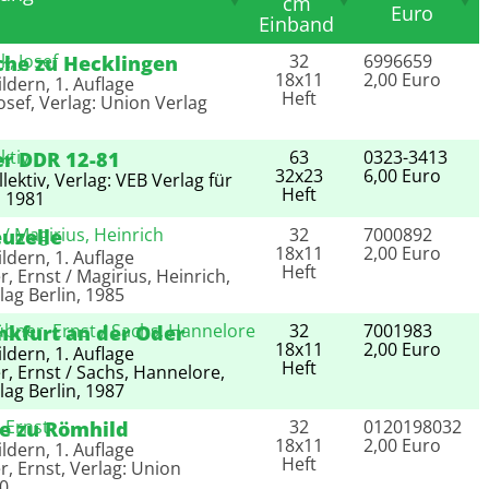
cm
Euro
Einband
Seiten
Bestell-Nr
schreibung
32
6996659
rche zu Hecklingen
Abm. cm
Preis Euro
18x11
2,00 Euro
ldern, 1. Auflage
Einband
Heft
osef, Verlag: Union Verlag
63
0323-3413
er DDR 12-81
32x23
6,00 Euro
lektiv, Verlag: VEB Verlag für
Heft
, 1981
32
7000892
euzelle
18x11
2,00 Euro
ldern, 1. Auflage
Heft
, Ernst / Magirius, Heinrich,
lag Berlin, 1985
32
7001983
nkfurt an der Oder
18x11
2,00 Euro
ldern, 1. Auflage
Heft
, Ernst / Sachs, Hannelore,
lag Berlin, 1987
32
0120198032
he zu Römhild
18x11
2,00 Euro
ldern, 1. Auflage
Heft
, Ernst, Verlag: Union
80