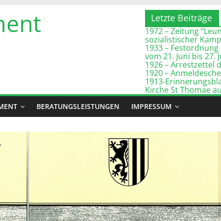
ment
Letzte Beiträge
1972 – Zeitung “Leuna
sozialistischer Kam
1933 – Festordnung 
vom 21. Juni bis 27. 
1926 – Arrestzette
1920 – Anmeldeschei
1913-Erinnerungsbla
Kirche St Thomae a
MENT
BERATUNGSLEISTUNGEN
IMPRESSUM