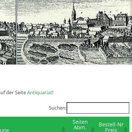
auf der Seite
Antiquariat
!
Suchen:
Seiten
Bestell-Nr
Abm.
Preis
bung