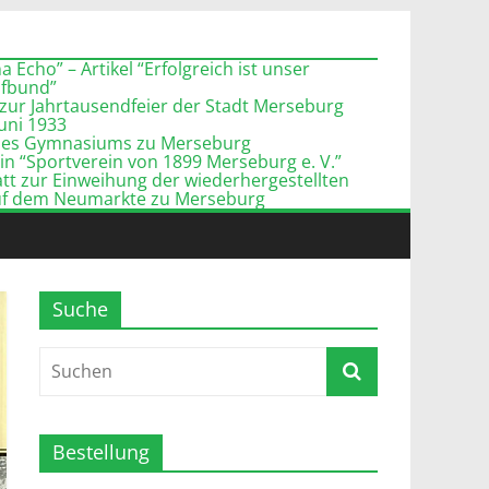
 Echo” – Artikel “Erfolgreich ist unser
pfbund”
zur Jahrtausendfeier der Stadt Merseburg
Juni 1933
l des Gymnasiums zu Merseburg
n “Sportverein von 1899 Merseburg e. V.”
tt zur Einweihung der wiederhergestellten
uf dem Neumarkte zu Merseburg
Suche
Bestellung