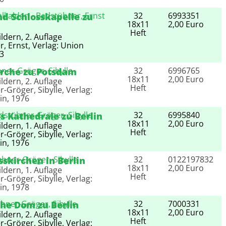
32
6993351
nd Schlosskapelle zu
18x11
2,00 Euro
Heft
ldern, 2. Auflage
, Ernst, Verlag: Union
83
32
6996765
irche zu Potsdam
18x11
2,00 Euro
ldern, 2. Auflage
Heft
-Gröger, Sibylle, Verlag:
in, 1976
32
6995840
s Kathedrale zu Berlin
18x11
2,00 Euro
ldern, 1. Auflage
Heft
-Gröger, Sibylle, Verlag:
in, 1976
32
0122197832
skirchen in Berlin
18x11
2,00 Euro
ldern, 1. Auflage
Heft
-Gröger, Sibylle, Verlag:
in, 1978
32
7000331
che Dom zu Berlin
18x11
2,00 Euro
ldern, 2. Auflage
Heft
-Gröger, Sibylle, Verlag: