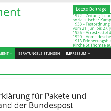
ment
Letzte Beiträge
1972 – Zeitung “Leuna
sozialistischer Kam
1933 – Festordnung 
vom 21. Juni bis 27. 
1926 – Arrestzette
1920 – Anmeldeschei
1913-Erinnerungsbla
Kirche St Thomae a
MENT
BERATUNGSLEISTUNGEN
IMPRESSUM
rklärung für Pakete und
and der Bundespost