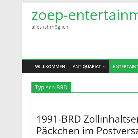
Zum
zoep-entertain
Inhalt
springen
alles ist möglich
WILLKOMMEN
ANTIQUARIAT
ENTERTAIN
Typisch BRD
1991-BRD Zollinhaltse
Päckchen im Postvers