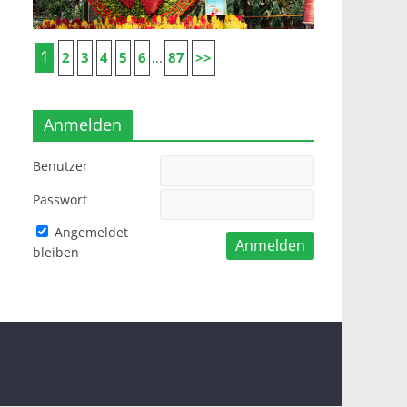
1
2
3
4
5
6
87
>>
...
Anmelden
Benutzer
Passwort
Angemeldet
bleiben