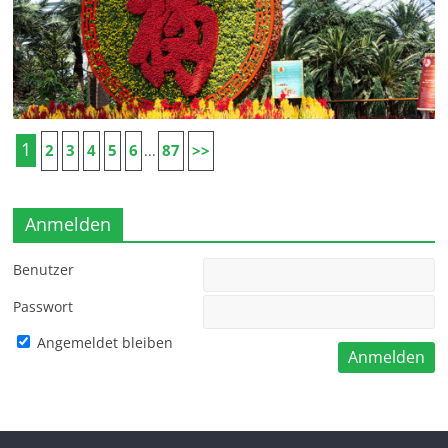
1
2
3
4
5
6
87
>>
...
Anmelden
Benutzer
Passwort
Angemeldet bleiben