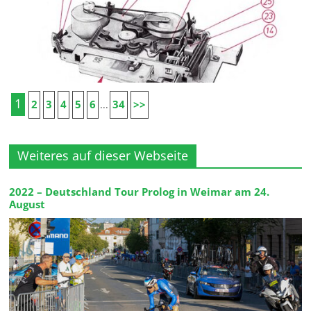
1
2
3
4
5
6
34
>>
...
Weiteres auf dieser Webseite
2022 – Deutschland Tour Prolog in Weimar am 24.
August