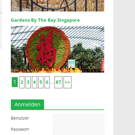
Gardens By The Bay Singapore
1
2
3
4
5
6
87
>>
...
Anmelden
Benutzer
Passwort