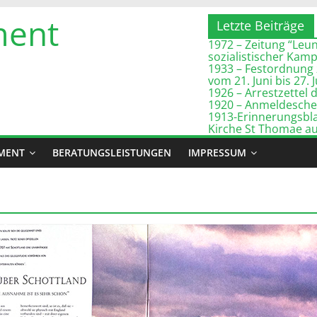
ment
Letzte Beiträge
1972 – Zeitung “Leuna
sozialistischer Kam
1933 – Festordnung 
vom 21. Juni bis 27. 
1926 – Arrestzette
1920 – Anmeldeschei
1913-Erinnerungsbla
Kirche St Thomae a
MENT
BERATUNGSLEISTUNGEN
IMPRESSUM