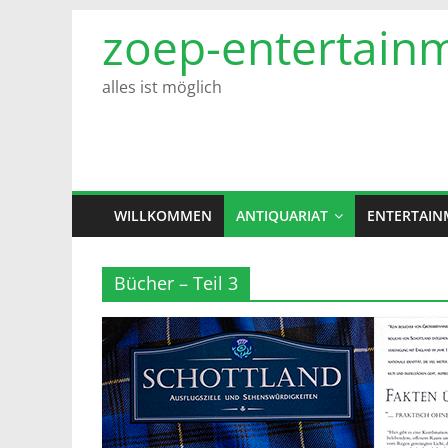
Zum
zoep-entertain
Inhalt
springen
alles ist möglich
WILLKOMMEN
ANTIQUARIAT
ENTERTAIN
Bücher – Teil 3