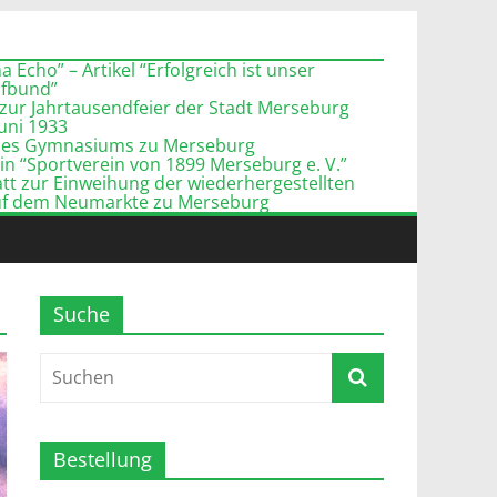
 Echo” – Artikel “Erfolgreich ist unser
pfbund”
zur Jahrtausendfeier der Stadt Merseburg
Juni 1933
l des Gymnasiums zu Merseburg
n “Sportverein von 1899 Merseburg e. V.”
tt zur Einweihung der wiederhergestellten
uf dem Neumarkte zu Merseburg
Suche
Bestellung