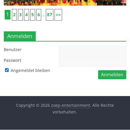
1
2
3
4
5
6
87
>>
...
Anmelden
Benutzer
Passwort
Angemeldet bleiben
Copyright © 2026
zoep-entertainment
. Alle Rechte
vorbehalten.