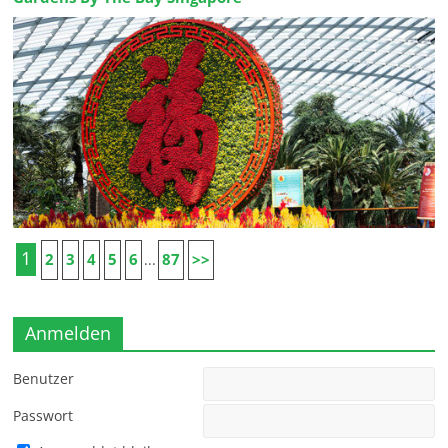
1
2
3
4
5
6
87
>>
...
Anmelden
Benutzer
Passwort