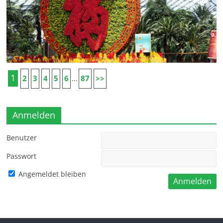
1
2
3
4
5
6
87
>>
...
Anmelden
Benutzer
Passwort
Angemeldet bleiben