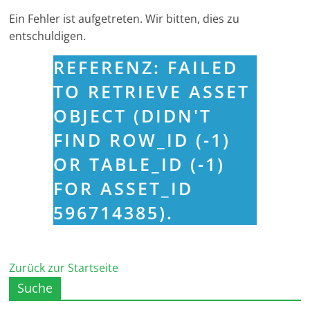
Ein Fehler ist aufgetreten. Wir bitten, dies zu
entschuldigen.
REFERENZ: FAILED
TO RETRIEVE ASSET
OBJECT (DIDN'T
FIND ROW_ID (-1)
OR TABLE_ID (-1)
FOR ASSET_ID
596714385).
Zurück zur Startseite
Suche