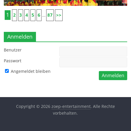
1
2
3
4
5
6
87
>>
...
Anmelden
Benutzer
Passwort
Angemeldet bleiben
Copyright © 2026
zoep-entertainment
. Alle Rechte
vorbehalten.