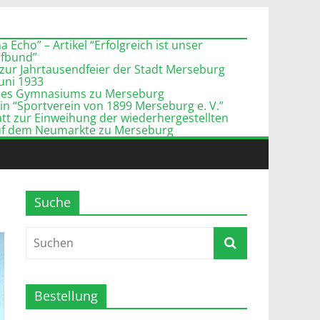
 Echo” – Artikel “Erfolgreich ist unser
pfbund”
zur Jahrtausendfeier der Stadt Merseburg
Juni 1933
l des Gymnasiums zu Merseburg
n “Sportverein von 1899 Merseburg e. V.”
tt zur Einweihung der wiederhergestellten
uf dem Neumarkte zu Merseburg
Suche
Bestellung