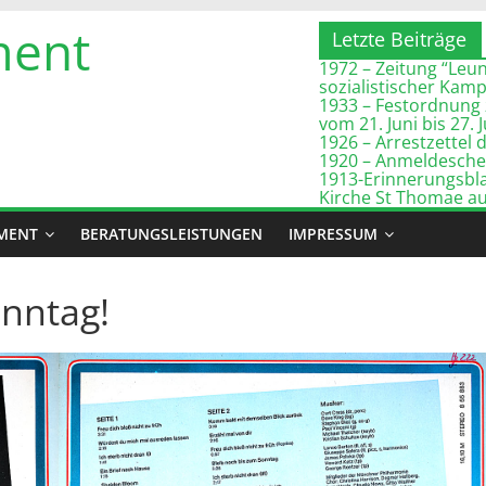
ment
Letzte Beiträge
1972 – Zeitung “Leuna
sozialistischer Kam
1933 – Festordnung 
vom 21. Juni bis 27. 
1926 – Arrestzette
1920 – Anmeldeschei
1913-Erinnerungsbla
Kirche St Thomae a
MENT
BERATUNGSLEISTUNGEN
IMPRESSUM
onntag!