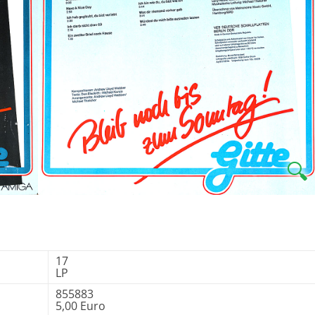
🔍
17
LP
855883
5,00 Euro