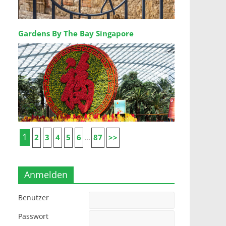
Gardens By The Bay Singapore
1
2
3
4
5
6
87
>>
...
Anmelden
Benutzer
Passwort