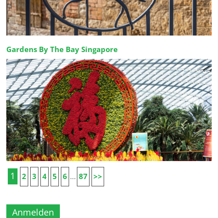
Gardens By The Bay Singapore
1
2
3
4
5
6
87
>>
...
Anmelden