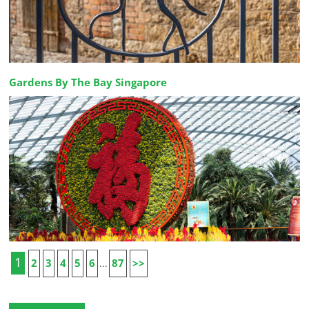
Gardens By The Bay Singapore
1
2
3
4
5
6
87
>>
...