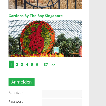
Gardens By The Bay Singapore
1
2
3
4
5
6
87
>>
...
Anmelden
Benutzer
Passwort