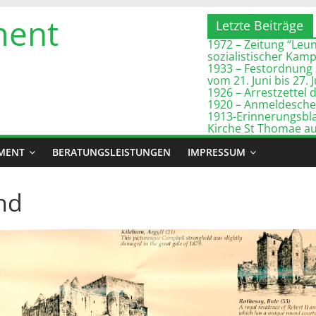
ment
Letzte Beiträge
1972 – Zeitung “Leuna
sozialistischer Kam
1933 – Festordnung 
vom 21. Juni bis 27. 
1926 – Arrestzette
1920 – Anmeldeschei
1913-Erinnerungsbla
Kirche St Thomae a
MENT
BERATUNGSLEISTUNGEN
IMPRESSUM
nd