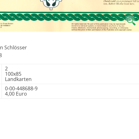
🔍
en Schlösser
8
2
100x85
Landkarten
0-00-448688-9
4,00 Euro