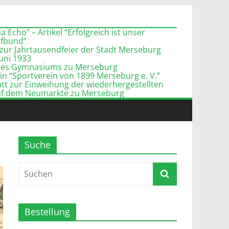
 Echo” – Artikel “Erfolgreich ist unser
pfbund”
zur Jahrtausendfeier der Stadt Merseburg
Juni 1933
l des Gymnasiums zu Merseburg
n “Sportverein von 1899 Merseburg e. V.”
tt zur Einweihung der wiederhergestellten
uf dem Neumarkte zu Merseburg
Suche
Bestellung