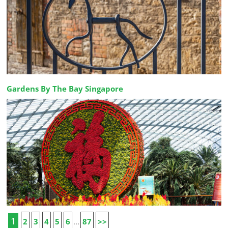
Gardens By The Bay Singapore
1
2
3
4
5
6
87
>>
...