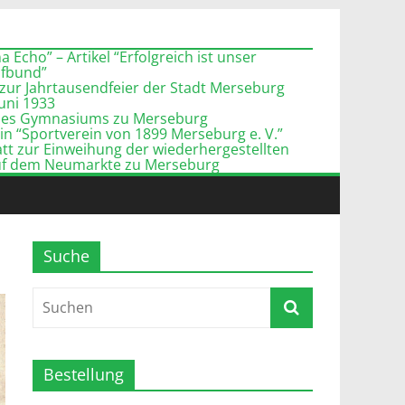
 Echo” – Artikel “Erfolgreich ist unser
pfbund”
zur Jahrtausendfeier der Stadt Merseburg
Juni 1933
l des Gymnasiums zu Merseburg
n “Sportverein von 1899 Merseburg e. V.”
tt zur Einweihung der wiederhergestellten
uf dem Neumarkte zu Merseburg
Suche
Bestellung