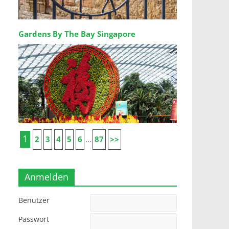
Gardens By The Bay Singapore
1
2
3
4
5
6
87
>>
...
Anmelden
Benutzer
Passwort