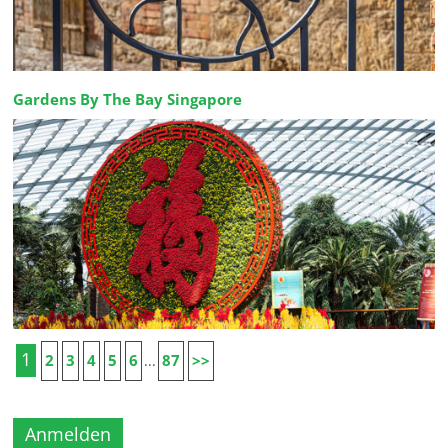
Gardens By The Bay Singapore
1
2
3
4
5
6
87
>>
...
Anmelden