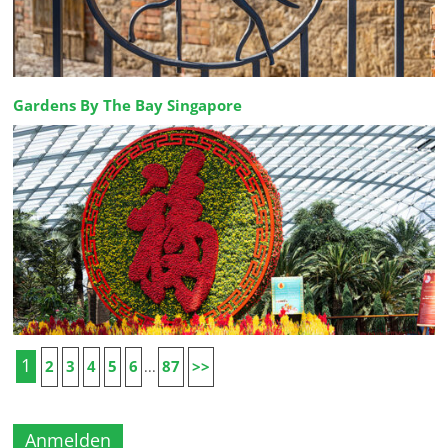
Gardens By The Bay Singapore
1
2
3
4
5
6
87
>>
...
Anmelden