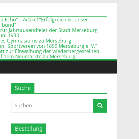
 Echo” – Artikel “Erfolgreich ist unser
pfbund”
zur Jahrtausendfeier der Stadt Merseburg
Juni 1933
l des Gymnasiums zu Merseburg
n “Sportverein von 1899 Merseburg e. V.”
tt zur Einweihung der wiederhergestellten
uf dem Neumarkte zu Merseburg
Suche
Bestellung