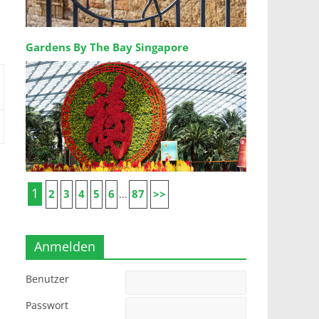
Gardens By The Bay Singapore
1
2
3
4
5
6
87
>>
...
Anmelden
Benutzer
Passwort