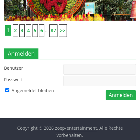
1
2
3
4
5
6
87
>>
...
Anmelden
Benutzer
Passwort
Angemeldet bleiben
Copyright © 2026
zoep-entertainment
. Alle Rechte
vorbehalten.