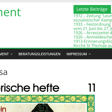
ment
Letzte Beiträge
1972 – Zeitung “Leuna
sozialistischer Kam
1933 – Festordnung 
vom 21. Juni bis 27. 
1926 – Arrestzette
1920 – Anmeldeschei
1913-Erinnerungsbla
Kirche St Thomae a
MENT
BERATUNGSLEISTUNGEN
IMPRESSUM
sa