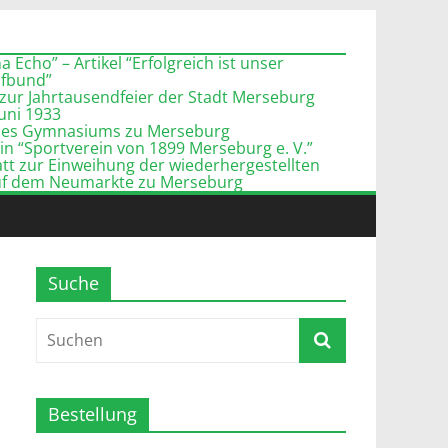
 Echo” – Artikel “Erfolgreich ist unser
pfbund”
zur Jahrtausendfeier der Stadt Merseburg
Juni 1933
l des Gymnasiums zu Merseburg
n “Sportverein von 1899 Merseburg e. V.”
tt zur Einweihung der wiederhergestellten
uf dem Neumarkte zu Merseburg
Suche
Bestellung