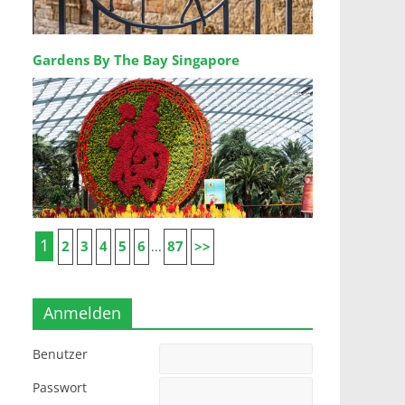
Gardens By The Bay Singapore
1
2
3
4
5
6
87
>>
...
Anmelden
Benutzer
Passwort