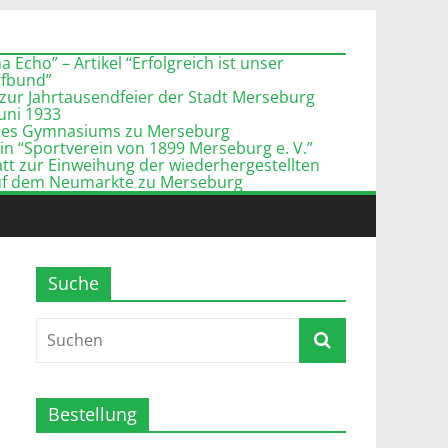
 Echo” – Artikel “Erfolgreich ist unser
pfbund”
zur Jahrtausendfeier der Stadt Merseburg
Juni 1933
l des Gymnasiums zu Merseburg
n “Sportverein von 1899 Merseburg e. V.”
tt zur Einweihung der wiederhergestellten
uf dem Neumarkte zu Merseburg
Suche
Bestellung