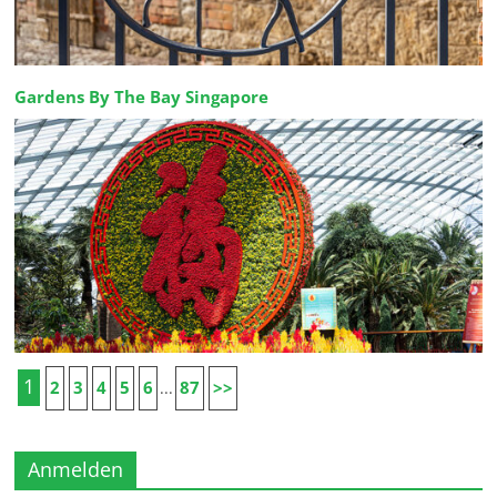
Gardens By The Bay Singapore
1
2
3
4
5
6
87
>>
...
Anmelden