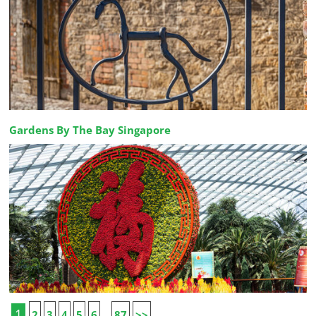
Gardens By The Bay Singapore
1
2
3
4
5
6
87
>>
...