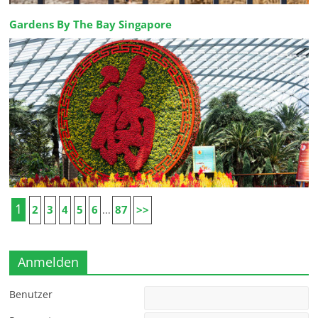
Gardens By The Bay Singapore
1
2
3
4
5
6
87
>>
...
Anmelden
Benutzer