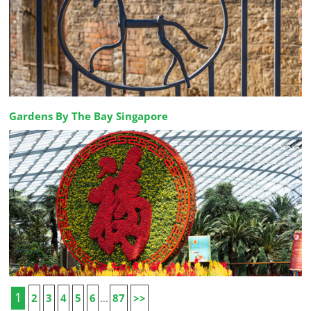
Gardens By The Bay Singapore
1
2
3
4
5
6
87
>>
...