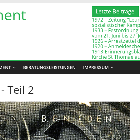
ment
Letzte Beiträge
1972 – Zeitung “Leuna
sozialistischer Kam
1933 – Festordnung 
vom 21. Juni bis 27. 
1926 – Arrestzette
1920 – Anmeldeschei
1913-Erinnerungsbla
Kirche St Thomae a
MENT
BERATUNGSLEISTUNGEN
IMPRESSUM
- Teil 2