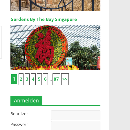
Gardens By The Bay Singapore
1
2
3
4
5
6
87
>>
...
Anmelden
Benutzer
Passwort