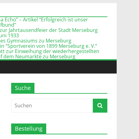
 Echo” – Artikel “Erfolgreich ist unser
pfbund”
zur Jahrtausendfeier der Stadt Merseburg
Juni 1933
l des Gymnasiums zu Merseburg
n “Sportverein von 1899 Merseburg e. V.”
tt zur Einweihung der wiederhergestellten
uf dem Neumarkte zu Merseburg
Suche
Bestellung