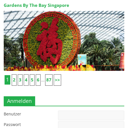
Gardens By The Bay Singapore
1
2
3
4
5
6
87
>>
...
Anmelden
Benutzer
Passwort