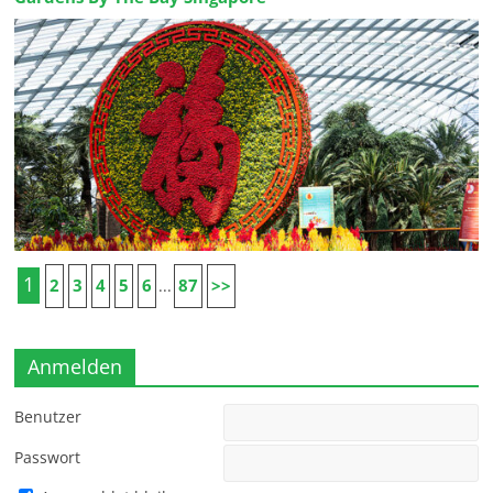
1
2
3
4
5
6
87
>>
...
Anmelden
Benutzer
Passwort