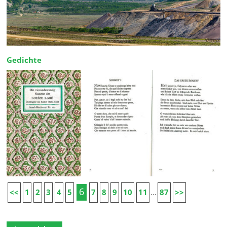
Gedichte
6
<<
1
2
3
4
5
7
8
9
10
11
87
>>
...