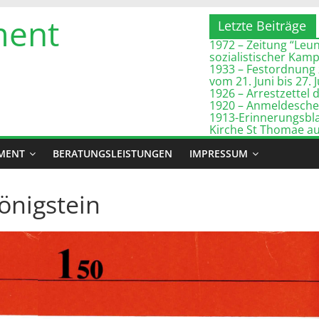
ment
Letzte Beiträge
1972 – Zeitung “Leuna
sozialistischer Kam
1933 – Festordnung 
vom 21. Juni bis 27. 
1926 – Arrestzette
1920 – Anmeldeschei
1913-Erinnerungsbla
Kirche St Thomae a
MENT
BERATUNGSLEISTUNGEN
IMPRESSUM
önigstein