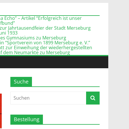
 Echo” – Artikel “Erfolgreich ist unser
pfbund”
zur Jahrtausendfeier der Stadt Merseburg
Juni 1933
l des Gymnasiums zu Merseburg
n “Sportverein von 1899 Merseburg e. V.”
tt zur Einweihung der wiederhergestellten
uf dem Neumarkte zu Merseburg
Suche
Bestellung