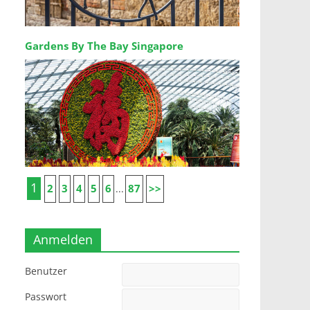
Gardens By The Bay Singapore
1
2
3
4
5
6
87
>>
...
Anmelden
Benutzer
Passwort