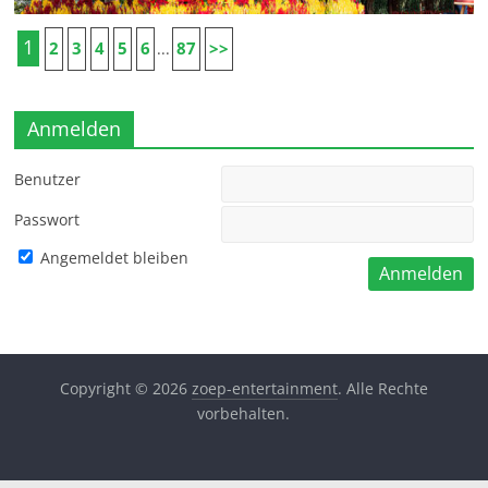
1
2
3
4
5
6
87
>>
...
Anmelden
Benutzer
Passwort
Angemeldet bleiben
Copyright © 2026
zoep-entertainment
. Alle Rechte
vorbehalten.