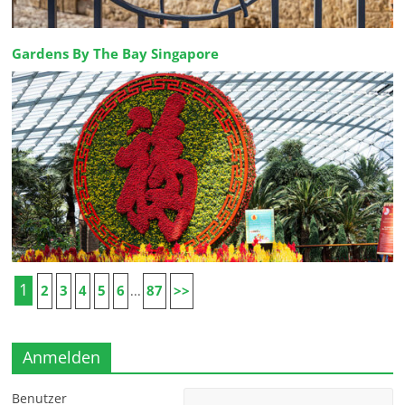
Gardens By The Bay Singapore
1
2
3
4
5
6
87
>>
...
Anmelden
Benutzer