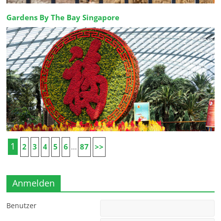
Gardens By The Bay Singapore
1
2
3
4
5
6
87
>>
...
Anmelden
Benutzer