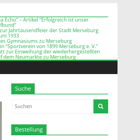
 Echo” – Artikel “Erfolgreich ist unser
pfbund”
zur Jahrtausendfeier der Stadt Merseburg
Juni 1933
l des Gymnasiums zu Merseburg
n “Sportverein von 1899 Merseburg e. V.”
tt zur Einweihung der wiederhergestellten
uf dem Neumarkte zu Merseburg
Suche
Bestellung