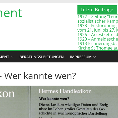
ment
Letzte Beiträge
1972 – Zeitung “Leuna
sozialistischer Kam
1933 – Festordnung 
vom 21. Juni bis 27. 
1926 – Arrestzette
1920 – Anmeldeschei
1913-Erinnerungsbla
Kirche St Thomae a
MENT
BERATUNGSLEISTUNGEN
IMPRESSUM
- Wer kannte wen?