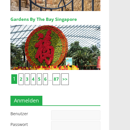
Gardens By The Bay Singapore
1
2
3
4
5
6
87
>>
...
Anmelden
Benutzer
Passwort