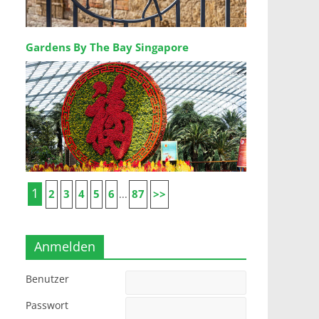
Gardens By The Bay Singapore
1
2
3
4
5
6
87
>>
...
Anmelden
Benutzer
Passwort