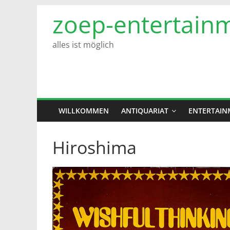
Zum
zoep-entertain
Inhalt
springen
alles ist möglich
WILLKOMMEN
ANTIQUARIAT
ENTERTAIN
Hiroshima