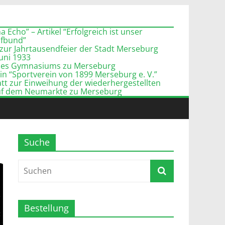
 Echo” – Artikel “Erfolgreich ist unser
pfbund”
zur Jahrtausendfeier der Stadt Merseburg
Juni 1933
l des Gymnasiums zu Merseburg
n “Sportverein von 1899 Merseburg e. V.”
tt zur Einweihung der wiederhergestellten
uf dem Neumarkte zu Merseburg
Suche
Bestellung