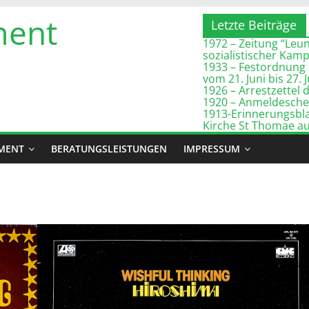
ment
Letzte Beiträge
1972 – Zeitung “Leuna
sozialistischer Kam
1933 – Festordnung 
vom 21. Juni bis 27. 
1926 – Arrestzette
1920 – Anmeldeschei
1913-Erinnerungsbla
Kirche St Thomae a
MENT
BERATUNGSLEISTUNGEN
IMPRESSUM