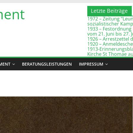
ment
Letzte Beiträge
1972 – Zeitung “Leuna
sozialistischer Kam
1933 – Festordnung 
vom 21. Juni bis 27. 
1926 – Arrestzette
1920 – Anmeldeschei
1913-Erinnerungsbla
Kirche St Thomae a
MENT
BERATUNGSLEISTUNGEN
IMPRESSUM