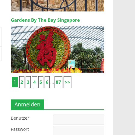
Gardens By The Bay Singapore
1
2
3
4
5
6
87
>>
...
Anmelden
Benutzer
Passwort