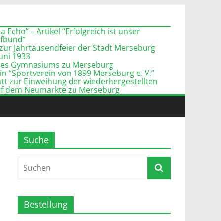
 Echo” – Artikel “Erfolgreich ist unser
pfbund”
zur Jahrtausendfeier der Stadt Merseburg
Juni 1933
l des Gymnasiums zu Merseburg
n “Sportverein von 1899 Merseburg e. V.”
tt zur Einweihung der wiederhergestellten
uf dem Neumarkte zu Merseburg
Suche
Bestellung