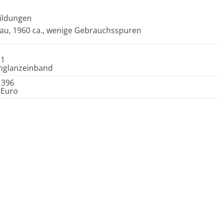
bildungen
skau, 1960 ca., wenige Gebrauchsspuren
21
hglanzeinband
1396
 Euro