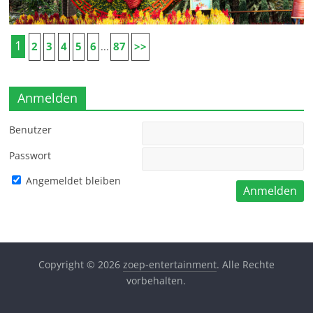
1
2
3
4
5
6
87
>>
...
Anmelden
Benutzer
Passwort
Angemeldet bleiben
Copyright © 2026
zoep-entertainment
. Alle Rechte
vorbehalten.