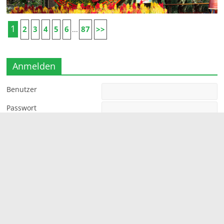
1
2
3
4
5
6
87
>>
...
Anmelden
Benutzer
Passwort
Angemeldet bleiben
Copyright © 2026
zoep-entertainment
. Alle Rechte
vorbehalten.