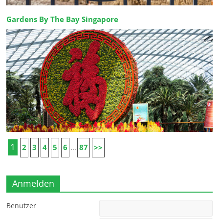
Gardens By The Bay Singapore
1
2
3
4
5
6
87
>>
...
Anmelden
Benutzer