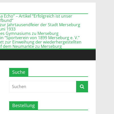
 Echo” – Artikel “Erfolgreich ist unser
pfbund”
zur Jahrtausendfeier der Stadt Merseburg
Juni 1933
l des Gymnasiums zu Merseburg
n “Sportverein von 1899 Merseburg e. V.”
tt zur Einweihung der wiederhergestellten
uf dem Neumarkte zu Merseburg
n
Suche
Bestellung