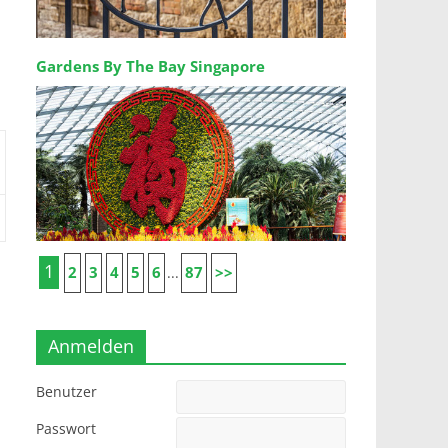
Gardens By The Bay Singapore
1
2
3
4
5
6
87
>>
...
Anmelden
Benutzer
Passwort