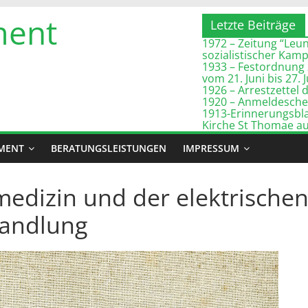
ment
Letzte Beiträge
1972 – Zeitung “Leuna
sozialistischer Kam
1933 – Festordnung 
vom 21. Juni bis 27. 
1926 – Arrestzette
1920 – Anmeldeschei
1913-Erinnerungsbla
Kirche St Thomae a
MENT
BERATUNGSLEISTUNGEN
IMPRESSUM
medizin und der elektrische
andlung