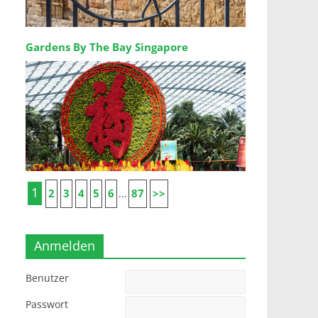
Gardens By The Bay Singapore
1
2
3
4
5
6
87
>>
...
Anmelden
Benutzer
Passwort