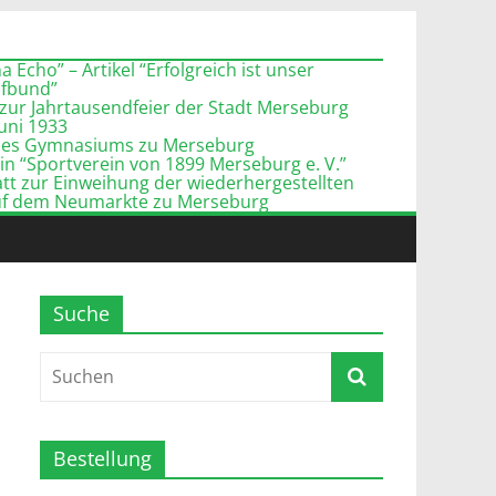
 Echo” – Artikel “Erfolgreich ist unser
pfbund”
zur Jahrtausendfeier der Stadt Merseburg
Juni 1933
l des Gymnasiums zu Merseburg
n “Sportverein von 1899 Merseburg e. V.”
tt zur Einweihung der wiederhergestellten
uf dem Neumarkte zu Merseburg
Suche
Bestellung