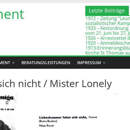
ment
Letzte Beiträge
1972 – Zeitung “Leuna
sozialistischer Kam
1933 – Festordnung 
vom 21. Juni bis 27. 
1926 – Arrestzette
1920 – Anmeldeschei
1913-Erinnerungsbla
Kirche St Thomae a
MENT
BERATUNGSLEISTUNGEN
IMPRESSUM
ch nicht / Mister Lonely