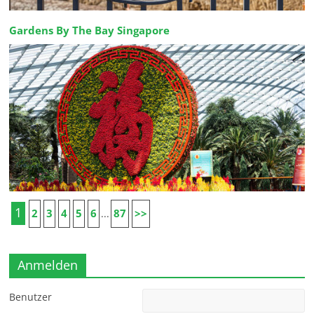
Gardens By The Bay Singapore
1
2
3
4
5
6
87
>>
...
Anmelden
Benutzer