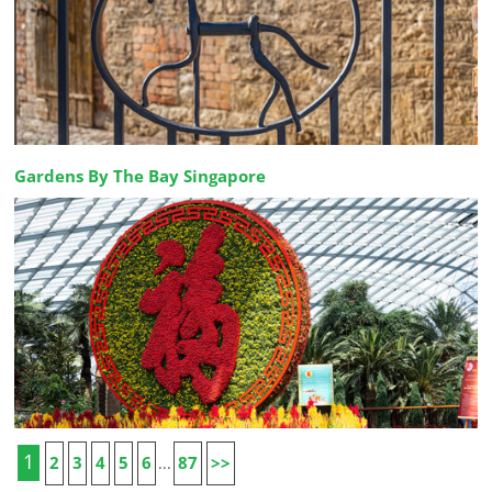
Gardens By The Bay Singapore
1
2
3
4
5
6
87
>>
...