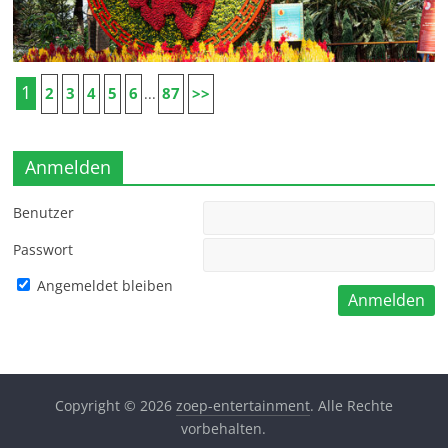
1
2
3
4
5
6
87
>>
...
Anmelden
Benutzer
Passwort
Angemeldet bleiben
Copyright © 2026
zoep-entertainment
. Alle Rechte
vorbehalten.