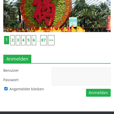
1
2
3
4
5
6
87
>>
...
Anmelden
Benutzer
Passwort
Angemeldet bleiben