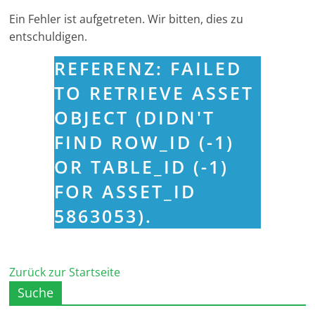
Ein Fehler ist aufgetreten. Wir bitten, dies zu
entschuldigen.
REFERENZ: FAILED
TO RETRIEVE ASSET
OBJECT (DIDN'T
FIND ROW_ID (-1)
OR TABLE_ID (-1)
FOR ASSET_ID
5863053).
Zurück zur Startseite
Suche