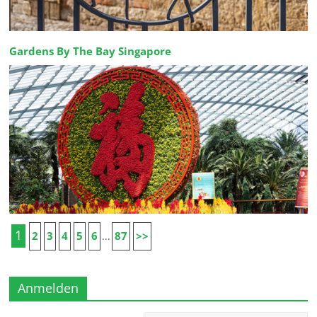
Gardens By The Bay Singapore
1
2
3
4
5
6
87
>>
...
Anmelden