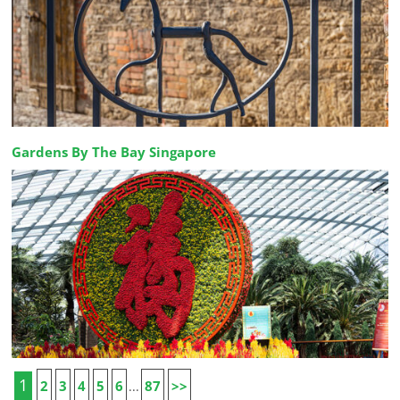
Gardens By The Bay Singapore
1
2
3
4
5
6
87
>>
...