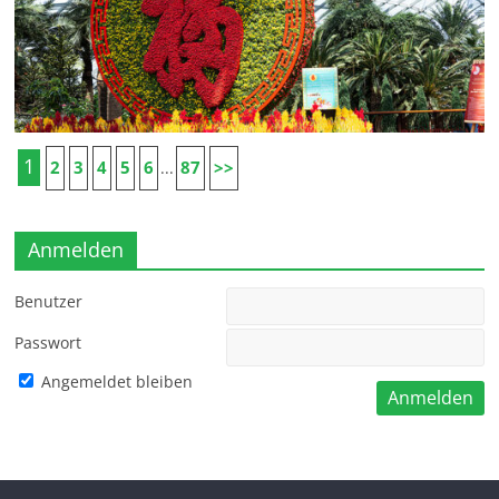
1
2
3
4
5
6
87
>>
...
Anmelden
Benutzer
Passwort
Angemeldet bleiben