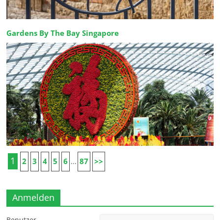
Gardens By The Bay Singapore
1
2
3
4
5
6
87
>>
...
Anmelden
Benutzer